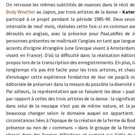
On retrouve les mêmes subtilités de nuances dans le récit de
Body Weather
au Japon, par trois artistes de la danse –
Kater
participé à ce projet pendant la période 1985-90. Deux sess
intervalle de neuf mois, réalisées cette fois-ci en commun a
déroulés en anglais, avec la présence pour PaaLabRes de Je
personnes présentes ne maîtrisait l’anglais en tant que langue
accents d’origine étrangère (une Grecque vivant à Amsterdam,
vivant en France). D’où la difficulté dans la réalisation éditor
propos lors de la transcription des enregistrements. En plus, l
longtemps n’a pas été facile pour les trois artistes, et chacu
d’envisager cette expérience fondatrice de leur vie jusqu’à no
éditoriale de préserver dans la mesure du possible la diversité d
Par ailleurs, la représentation que se faisaient les deux « pa
par rapport à celles des trois artistes de la danse : la signif
dans celui de la musique n’est pas de même nature, et la p
beaucoup changer selon le domaine auquel on appartient. L
circonstances liées à l’époque de la création de la ferme du Bo
présence ou non de « communs » dans le groupe de la ferme 
choses dans des formes définitives et surtout sur l’idée de