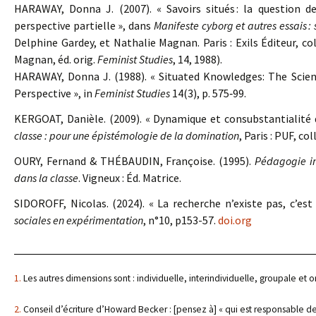
HARAWAY, Donna J. (2007). « Savoirs situés : la question d
perspective partielle », dans
Manifeste cyborg et autres essais : 
Delphine Gardey, et Nathalie Magnan. Paris : Exils Éditeur, col
Magnan, éd. orig.
Feminist Studies
, 14, 1988).
HARAWAY, Donna J. (1988). « Situated Knowledges: The Scien
Perspective », in
Feminist Studies
14(3), p. 575‑99.
KERGOAT, Danièle. (2009). « Dynamique et consubstantialité
classe : pour une épistémologie de la domination
, Paris : PUF, co
OURY, Fernand & THÉBAUDIN, Françoise. (1995).
Pédagogie ins
dans la classe
. Vigneux : Éd. Matrice.
SIDOROFF, Nicolas. (2024). « La recherche n’existe pas, c’est
sociales en expérimentation
, n°10, p153-57.
doi.org
1.
Les autres dimensions sont : individuelle, interindividuelle, groupale et o
2.
Conseil d’écriture d’Howard Becker : [pensez à] « qui est responsable des 