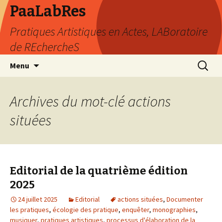
PaaLabRes
Pratiques Artistiques en Actes, LABoratoire
de REchercheS
Aller
Recherc
Menu
au
contenu
principal
Archives du mot-clé actions
situées
Editorial de la quatrième édition
2025
24 juillet 2025
Editorial
actions situées
,
Documenter
les pratiques
,
écologie des pratique
,
enquêter
,
monographies
,
musiquer
,
pratiques artistiques
,
processus d'élaboration de la