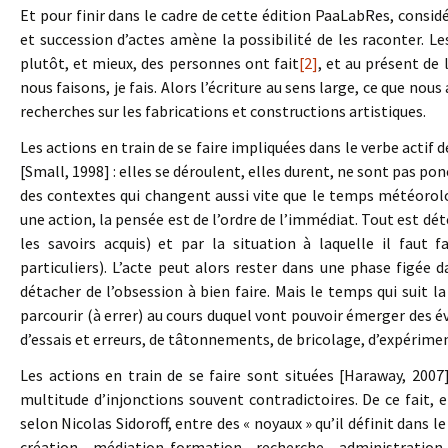
Et pour finir dans le cadre de cette édition PaaLabRes, cons
et succession d’actes amène la possibilité de les raconter. Les
plutôt, et mieux, des personnes ont fait
[2]
, et au présent de 
nous faisons, je fais. Alors l’écriture au sens large, ce que no
recherches sur les fabrications et constructions artistiques.
Les actions en train de se faire impliquées dans le verbe actif
[Small, 1998] : elles se déroulent, elles durent, ne sont pas p
des contextes qui changent aussi vite que le temps météorol
une action, la pensée est de l’ordre de l’immédiat. Tout est dét
les savoirs acquis) et par la situation à laquelle il faut 
particuliers). L’acte peut alors rester dans une phase figée 
détacher de l’obsession à bien faire. Mais le temps qui suit
parcourir (à errer) au cours duquel vont pouvoir émerger des é
d’essais et erreurs, de tâtonnements, de bricolage, d’expérime
Les actions en train de se faire sont situées [Haraway, 2007
multitude d’injonctions souvent contradictoires. De ce fait, el
selon Nicolas Sidoroff, entre des « noyaux » qu’il définit dans
création, médiation-formation, recherche, administratio