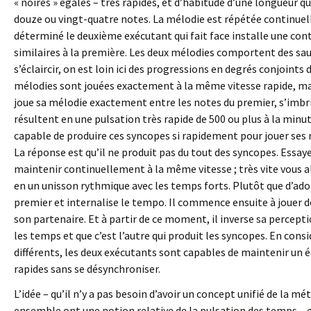
« noires » égales – très rapides, et d’habitude d’une longueur qu
douze ou vingt-quatre notes. La mélodie est répétée continue
déterminé le deuxième exécutant qui fait face installe une con
similaires à la première. Les deux mélodies comportent des saut
s’éclaircir, on est loin ici des progressions en degrés conjoint
mélodies sont jouées exactement à la même vitesse rapide, ma
joue sa mélodie exactement entre les notes du premier, s’imbr
résultent en une pulsation très rapide de 500 ou plus à la min
capable de produire ces syncopes si rapidement pour jouer ses
La réponse est qu’il ne produit pas du tout des syncopes. Essay
maintenir continuellement à la même vitesse ; très vite vous al
en un unisson rythmique avec les temps forts. Plutôt que d’ad
premier et internalise le tempo. Il commence ensuite à jouer d
son partenaire. Et à partir de ce moment, il inverse sa percept
les temps et que c’est l’autre qui produit les syncopes. En co
différents, les deux exécutants sont capables de maintenir un éq
rapides sans se désynchroniser.
L’idée – qu’il n’y a pas besoin d’avoir un concept unifié de la 
ensemble ont une notion relative de la pulsation des temps – es