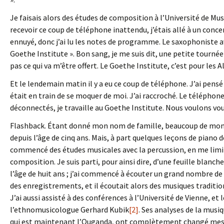
Je faisais alors des études de composition à l’Université de Musi
recevoir ce coup de téléphone inattendu, j’étais allé à un conc
ennuyé, donc j’ai lu les notes de programme. Le saxophoniste av
Goethe Institute ». Bon sang, je me suis dit, une petite tournée 
pas ce qui va m’être offert. Le Goethe Institute, c’est pour les 
Et le lendemain matin il y a eu ce coup de téléphone. J’ai pensé
était en train de se moquer de moi. J’ai raccroché. Le télépho
déconnectés, je travaille au Goethe Institute. Nous voulons vou
Flashback. Étant donné mon nom de famille, beaucoup de monde
depuis l’âge de cinq ans. Mais, à part quelques leçons de piano d
commencé des études musicales avec la percussion, en me limita
composition. Je suis parti, pour ainsi dire, d’une feuille blanc
l’âge de huit ans ; j’ai commencé à écouter un grand nombre d
des enregistrements, et il écoutait alors des musiques tradition
J’ai aussi assisté à des conférences à l’Université de Vienne, et 
l’ethnomusicologue Gerhard Kubik
[2]
. Ses analyses de la musi
qui est maintenant l’Ouganda, ont complètement changé mes