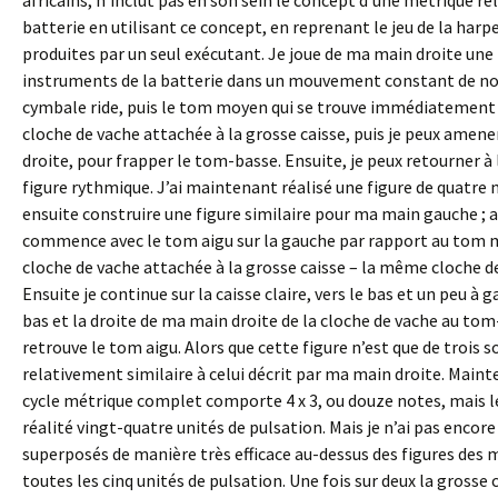
africains, n’inclut pas en son sein le concept d’une métrique re
batterie en utilisant ce concept, en reprenant le jeu de la har
produites par un seul exécutant. Je joue de ma main droite une f
instruments de la batterie dans un mouvement constant de no
cymbale ride, puis le tom moyen qui se trouve immédiatement à 
cloche de vache attachée à la grosse caisse, puis je peux amen
droite, pour frapper le tom-basse. Ensuite, je peux retourner 
figure rythmique. J’ai maintenant réalisé une figure de quatre 
ensuite construire une figure similaire pour ma main gauche ; al
commence avec le tom aigu sur la gauche par rapport au tom mo
cloche de vache attachée à la grosse caisse – la même cloche de 
Ensuite je continue sur la caisse claire, vers le bas et un peu 
bas et la droite de ma main droite de la cloche de vache au tom-
retrouve le tom aigu. Alors que cette figure n’est que de troi
relativement similaire à celui décrit par ma main droite. Mainte
cycle métrique complet comporte 4 x 3, ou douze notes, mais le
réalité vingt-quatre unités de pulsation. Mais je n’ai pas encore
superposés de manière très efficace au-dessus des figures des m
toutes les cinq unités de pulsation. Une fois sur deux la grosse