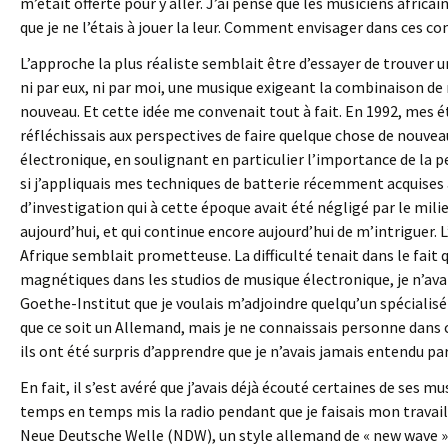
m’était offerte pour y aller. J’ai pensé que les musiciens afric
que je ne l’étais à jouer la leur. Comment envisager dans ces co
L’approche la plus réaliste semblait être d’essayer de trouver 
ni par eux, ni par moi, une musique exigeant la combinaison de 
nouveau. Et cette idée me convenait tout à fait. En 1992, mes ét
réfléchissais aux perspectives de faire quelque chose de nouvea
électronique, en soulignant en particulier l’importance de la p
si j’appliquais mes techniques de batterie récemment acquises
d’investigation qui à cette époque avait été négligé par le milie
aujourd’hui, et qui continue encore aujourd’hui de m’intriguer. L
Afrique semblait prometteuse. La difficulté tenait dans le fait
magnétiques dans les studios de musique électronique, je n’avais 
Goethe-Institut que je voulais m’adjoindre quelqu’un spécialisé d
que ce soit un Allemand, mais je ne connaissais personne dans c
ils ont été surpris d’apprendre que je n’avais jamais entendu pa
En fait, il s’est avéré que j’avais déjà écouté certaines de ses m
temps en temps mis la radio pendant que je faisais mon travail s
Neue Deutsche Welle (NDW), un style allemand de « new wave » 