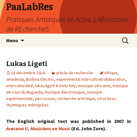
PaaLabRes
Pratiques Artistiques en Actes, LABoratoire
de REchercheS
Aller
Recherc
Menu
au
contenu
principal
Lukas Ligeti
18 décembre 2024
article de recherche
Afrique
,
amadinda
,
Burkina Electric
,
experimental intercultralcollaboration
,
interculturalité
,
lukas ligeti & beta foly
,
musique africaine
,
musique
de cour du Buganda
,
musique électronique
,
musique
expérimentale
,
percussion
,
recherche artistique
,
structures
rhytmiques imbriquées
The English original text was published in 2007 in
Aracana II, Musicians on Music
(Ed. John Zorn).