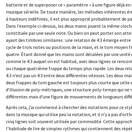
batterie et de superposer ce « paramètre » à une figure déjà en
musique sérielle. De toute manière, les mélodies inhérentes é
à hauteurs indéfinies, il est plus approprié probablement de p
Dans l’exemple ci-dessus, les deux mains jouent la même cloche 
constituée par une seule note. Ou bien on peut porter son atte
ayant des timbres similaires : une relation de 4:3 émerge entre
cycle de trois notes ou positions de la main, et le tom moyen fr
quatre. Étant donné que les mains sont décalées par une unité 
comme le 4:3 auquel on est habitué, avec deux lignes se renco
ou chaque quatrième frappe du tempo plus rapide. Les deux relat
4:3 n’est pas un 4:3 entre deux différentes vitesses. Les deux m
deux frappes du tom gauche est toujours plus courte que celle e
d’illusion de poly-métriques, une structure poly-tempo qui ne r
différentes mais d’une figure de mouvements de longueurs diff
Après cela, j’ai commencé à chercher des notations pour ce style
dans la musique qui utilise peu la notation, et il n’y a pas d’or
cinq lignes soit souvent utilisée par commodité. Cette approch
l’habitude de lire de simples rythmes qui contiennent des rép