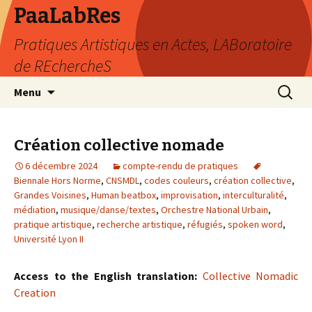
PaaLabRes
Pratiques Artistiques en Actes, LABoratoire
de REchercheS
Aller
Recherc
Menu
au
contenu
principal
Création collective nomade
6 décembre 2024
compte-rendu de pratiques
Biennale Hors Norme
,
CNSMDL
,
codes couleurs
,
création collective
,
Grandes Voisines
,
Human beatbox
,
improvisation
,
interculturalité
,
médiation
,
musique/danse/textes
,
Orchestre National Urbain
,
pratique artistique
,
recherche artistique
,
réfugiés
,
spoken word
,
Université Lyon II
Access to the English translation:
Collective Nomadic
Creation