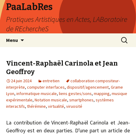
PaaLabRes
Pratiques Artistiques en Actes, LABoratoire
de REchercheS
Aller
Recherc
Menu
au
contenu
principal
Vincent-Raphaël Carinola et Jean
Geoffroy
24 juin 2024
entretien
collaboration compositeur-
interprète
,
computer interfaces
,
dispositif/agencement
,
Grame
Lyon
,
informatique musicale
,
liens gestes/sons
,
mapping
,
musique
expérimentale
,
Notation musicale
,
smartphones
,
systèmes
interactifs
,
thérémine
,
virtualité
,
viruosité
La contribution de Vincent-Raphaël Carinola et Jean-
Geoffroy est en deux parties. D’une part un article de