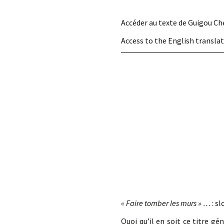
éd. éditorial, 2016)
Accéder au texte de Guigou Ch
Access to the English translat
« Faire tomber les murs » …
: s
Quoi qu’il en soit ce titre g