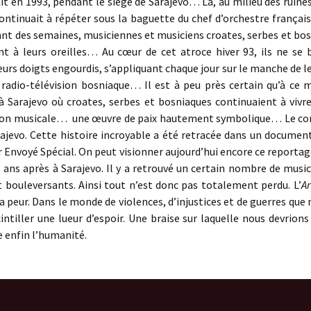
en 1993, pendant le siège de Sarajevo… Là, au milieu des ruines, 
ontinuait à répéter sous la baguette du chef d’orchestre françai
nt des semaines, musiciennes et musiciens croates, serbes et bo
ent à leurs oreilles… Au cœur de cet atroce hiver 93, ils ne se 
urs doigts engourdis, s’appliquant chaque jour sur le manche de l
 radio-télévision bosniaque… Il est à peu près certain qu’à ce 
u à Sarajevo où croates, serbes et bosniaques continuaient à v
on musicale… une œuvre de paix hautement symbolique… Le conce
ajevo. Cette histoire incroyable a été retracée dans un document
ar Envoyé Spécial. On peut visionner aujourd’hui encore ce reportage
ans après à Sarajevo. Il y a retrouvé un certain nombre de musi
 bouleversants. Ainsi tout n’est donc pas totalement perdu. L’
Ar
la peur. Dans le monde de violences, d’injustices et de guerres que
cintiller une lueur d’espoir. Une braise sur laquelle nous devrions
e enfin l’humanité.