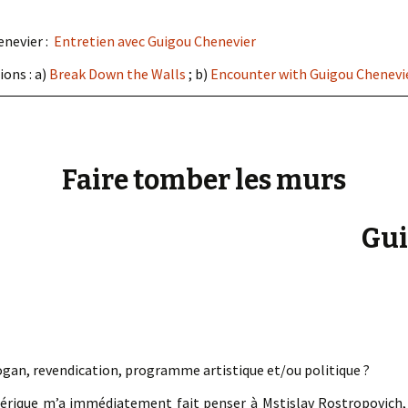
« PaaLabRes » (1st E
Editorial, 2016)
enevier :
Entretien avec Guigou Chenevier
ions : a)
Break Down the Walls
; b)
Encounter with Guigou Chenevi
Faire tomber les murs
Gui
logan, revendication, programme artistique et/ou politique ?
énérique m’a immédiatement fait penser à Mstislav Rostropovich,