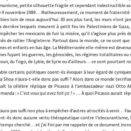
nisme, petite silhouette fragile et cependant indestructible as
le 9 novembre 1989… Malheureusement, ce moment de fraternité h
en loin de nous aujourd’hui. 30 ans plus tard, les murs n’ont jam
 derrière lesquels meurent à petit feu les Palestiniens de Gaza, 
êcher les mexicains de fuir la misère, qu’il s’agisse plus près d
giés de rallier l’Angleterre. Partout dans le monde, ce ne sont que
s et enfants en bas âge. La Méditerranée elle-même est devenu
s fuyant les guerres, les génocides, les régimes totalitaires o
un, du Togo, de Lybie, de Syrie ou d’ailleurs… ce sont pourtant n
ble certains politiques osent-ils évoquer à leur égard de cyniqu
 La Shoa n’aura-t-elle donc pas suffi ? Alors dans ce monde terrifian
t la célèbre réplique de Picasso à l’ambassadeur nazi Otto Ab
emanda : «
C’est vous qui avez fait ça ? » …
À quoi Picasso aurait ré
ra pas suffi non plus à empêcher d’autres atrocités à venir… Faut
’ont-ils donc aucune vertu thérapeutique contre l’obscurantisme, l
temps cherché… et j’ai fini par me rappeler de ce document incroy