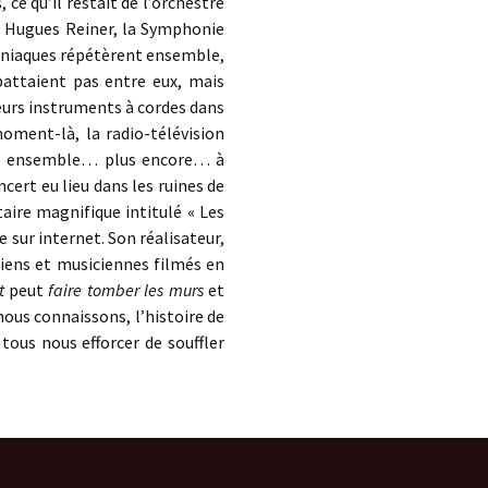
ce qu’il restait de l’orchestre
s Hugues Reiner, la Symphonie
sniaques répétèrent ensemble,
battaient pas entre eux, mais
eurs instruments à cordes dans
moment-là, la radio-télévision
ivre ensemble… plus encore… à
rt eu lieu dans les ruines de
aire magnifique intitulé « Les
 sur internet. Son réalisateur,
ciens et musiciennes filmés en
t
peut
faire tomber les murs
et
 nous connaissons, l’histoire de
 tous nous efforcer de souffler