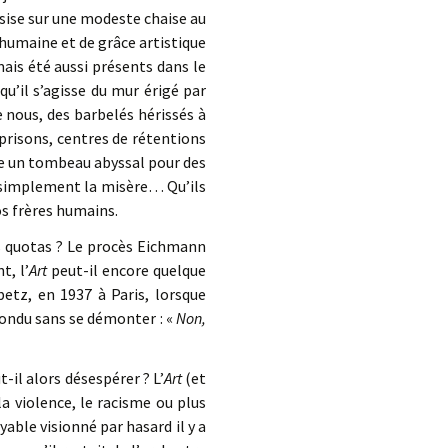
sise sur une modeste chaise au
umaine et de grâce artistique
ais été aussi présents dans le
qu’il s’agisse du mur érigé par
e nous, des barbelés hérissés à
 prisons, centres de rétentions
e un tombeau abyssal pour des
u simplement la misère… Qu’ils
os frères humains.
es quotas ? Le procès Eichmann
t, l’
Art
peut-il encore quelque
etz, en 1937 à Paris, lorsque
pondu sans se démonter : «
Non,
-il alors désespérer ? L’
Art
(et
a violence, le racisme ou plus
able visionné par hasard il y a