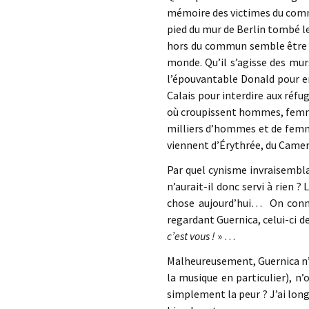
mémoire des victimes du commu
pied du mur de Berlin tombé 
hors du commun semble être bi
monde. Qu’il s’agisse des murs
l’épouvantable Donald pour emp
Calais pour interdire aux réfu
où croupissent hommes, femme
milliers d’hommes et de femme
viennent d’Érythrée, du Camero
Par quel cynisme invraisembla
n’aurait-il donc servi à rien ?
chose aujourd’hui… On connaî
regardant Guernica, celui-ci d
c’est vous !
» …
Malheureusement, Guernica n’au
la musique en particulier), n
simplement la peur ? J’ai long