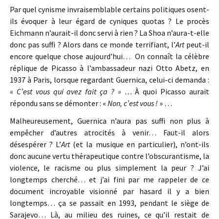
Par quel cynisme invraisemblable certains politiques osent-
ils évoquer à leur égard de cyniques quotas ? Le procès
Eichmann n’aurait-il donc servi à rien ? La Shoa n’aura-t-elle
donc pas suffi ? Alors dans ce monde terrifiant, l’
Art
peut-il
encore quelque chose aujourd’hui… On connaît la célèbre
réplique de Picasso à l’ambassadeur nazi Otto Abetz, en
1937 à Paris, lorsque regardant Guernica, celui-ci demanda :
«
C’est vous qui avez fait ça ? » …
À quoi Picasso aurait
répondu sans se démonter : «
Non, c’est vous !
» …
Malheureusement, Guernica n’aura pas suffi non plus à
empêcher d’autres atrocités à venir… Faut-il alors
désespérer ? L’
Art
(et la musique en particulier), n’ont-ils
donc aucune vertu thérapeutique contre l’obscurantisme, la
violence, le racisme ou plus simplement la peur ? J’ai
longtemps cherché… et j’ai fini par me rappeler de ce
document incroyable visionné par hasard il y a bien
longtemps… ça se passait en 1993, pendant le siège de
Sarajevo… Là, au milieu des ruines, ce qu’il restait de