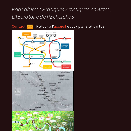
PaaLabRes : Pratiques Artistiques en Actes,
articles
LABoratoire de REchercheS
Contact
|
Retour à l'
accueil
et aux plans et cartes :