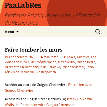
PaaLabRes
Pratiques Artistiques en Actes, LABoratoire
de REchercheS
Aller
Recherc
Menu
au
contenu
principal
Faire tomber les murs
12 décembre 2020
manifeste
Calais
,
Guernica
,
Les
Violons de l'Hiver
,
Mer Méditérranée
,
Mexique/US
,
Mur de Berlin
,
Orchestre Philharmonique de Sarajevo
,
Palestine/Israël
,
Radio-
Télévision Bosniaque
,
Rostropovich
Accéder au texte de Guigou Chenevier :
Entretien avec
Guigou Chenevier
Access to the English translations : a)
Break Down the
Walls
; b)
Encounter with Guigou Chenevier