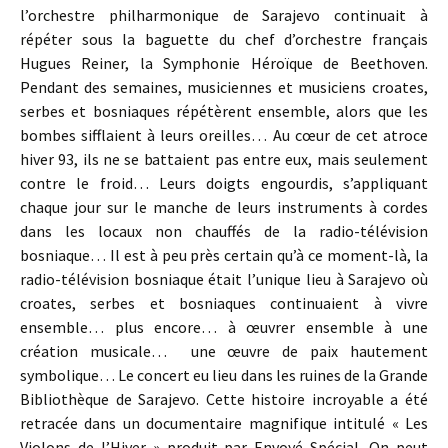
l’orchestre philharmonique de Sarajevo continuait à
répéter sous la baguette du chef d’orchestre français
Hugues Reiner, la Symphonie Héroïque de Beethoven.
Pendant des semaines, musiciennes et musiciens croates,
serbes et bosniaques répétèrent ensemble, alors que les
bombes sifflaient à leurs oreilles… Au cœur de cet atroce
hiver 93, ils ne se battaient pas entre eux, mais seulement
contre le froid… Leurs doigts engourdis, s’appliquant
chaque jour sur le manche de leurs instruments à cordes
dans les locaux non chauffés de la radio-télévision
bosniaque… Il est à peu près certain qu’à ce moment-là, la
radio-télévision bosniaque était l’unique lieu à Sarajevo où
croates, serbes et bosniaques continuaient à vivre
ensemble… plus encore… à œuvrer ensemble à une
création musicale… une œuvre de paix hautement
symbolique… Le concert eu lieu dans les ruines de la Grande
Bibliothèque de Sarajevo. Cette histoire incroyable a été
retracée dans un documentaire magnifique intitulé « Les
Violons de l’Hiver » produit par Envoyé Spécial. On peut