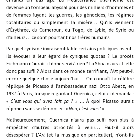
devenue un tombeau abyssal pour des milliers d’hommes et
de femmes fuyant les guerres, les génocides, les régimes
totalitaires ou simplement la misère… Qu’ils viennent
d’Érythrée, du Cameroun, du Togo, de Lybie, de Syrie ou
d’ailleurs… ce sont pourtant nos frères humains.
Par quel cynisme invraisemblable certains politiques osent-
ils évoquer à leur égard de cyniques quotas ? Le procès
Eichmann n’aurait-il donc servi à rien ? La Shoa n’aura-t-elle
donc pas suffi ? Alors dans ce monde terrifiant, l’
Art
peut-il
encore quelque chose aujourd’hui… On connaît la célèbre
réplique de Picasso à l’ambassadeur nazi Otto Abetz, en
1937 à Paris, lorsque regardant Guernica, celui-ci demanda :
«
C’est vous qui avez fait ça ? » …
À quoi Picasso aurait
répondu sans se démonter : «
Non, c’est vous !
» …
Malheureusement, Guernica n’aura pas suffi non plus à
empêcher d’autres atrocités à venir… Faut-il alors
désespérer ? L’
Art
(et la musique en particulier), n’ont-ils