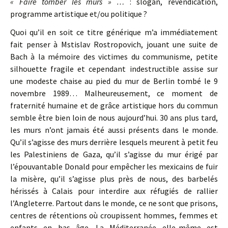
« Faire tomber les murs » …
: slogan, revendication,
programme artistique et/ou politique ?
Quoi qu’il en soit ce titre générique m’a immédiatement
fait penser à Mstislav Rostropovich, jouant une suite de
Bach à la mémoire des victimes du communisme, petite
silhouette fragile et cependant indestructible assise sur
une modeste chaise au pied du mur de Berlin tombé le 9
novembre 1989… Malheureusement, ce moment de
fraternité humaine et de grâce artistique hors du commun
semble être bien loin de nous aujourd’hui. 30 ans plus tard,
les murs n’ont jamais été aussi présents dans le monde.
Qu’il s’agisse des murs derrière lesquels meurent à petit feu
les Palestiniens de Gaza, qu’il s’agisse du mur érigé par
l’épouvantable Donald pour empêcher les mexicains de fuir
la misère, qu’il s’agisse plus près de nous, des barbelés
hérissés à Calais pour interdire aux réfugiés de rallier
l’Angleterre. Partout dans le monde, ce ne sont que prisons,
centres de rétentions où croupissent hommes, femmes et
enfants en bas âge. La Méditerranée elle-même est