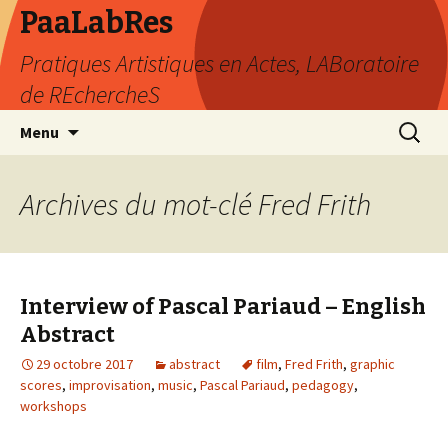
PaaLabRes
Pratiques Artistiques en Actes, LABoratoire
de REchercheS
Aller
Recherc
Menu
au
contenu
principal
Archives du mot-clé Fred Frith
Interview of Pascal Pariaud – English
Abstract
29 octobre 2017
abstract
film
,
Fred Frith
,
graphic
scores
,
improvisation
,
music
,
Pascal Pariaud
,
pedagogy
,
workshops