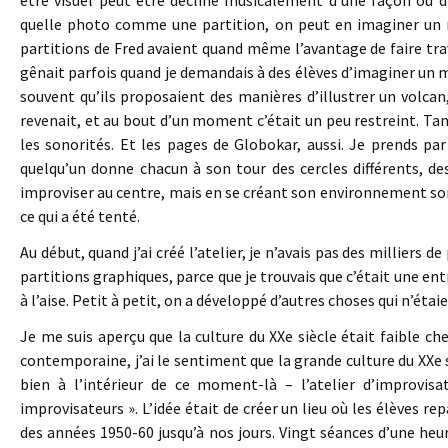
être visuel peut être décliné musicalement d’une façon ou d’
quelle photo comme une partition, on peut en imaginer un m
partitions de Fred avaient quand même l’avantage de faire trav
gênait parfois quand je demandais à des élèves d’imaginer un m
souvent qu’ils proposaient des manières d’illustrer un volcan
revenait, et au bout d’un moment c’était un peu restreint. Tand
les sonorités. Et les pages de Globokar, aussi. Je prends pa
quelqu’un donne chacun à son tour des cercles différents, des
improviser au centre, mais en se créant son environnement sonore.
ce qui a été tenté.
Au début, quand j’ai créé l’atelier, je n’avais pas des milliers d
partitions graphiques, parce que je trouvais que c’était une entr
à l’aise. Petit à petit, on a développé d’autres choses qui n’éta
Je me suis aperçu que la culture du XXe siècle était faible c
contemporaine, j’ai le sentiment que la grande culture du XXe si
bien à l’intérieur de ce moment-là – l’atelier d’improvis
improvisateurs ». L’idée était de créer un lieu où les élèves r
des années 1950-60 jusqu’à nos jours. Vingt séances d’une heur