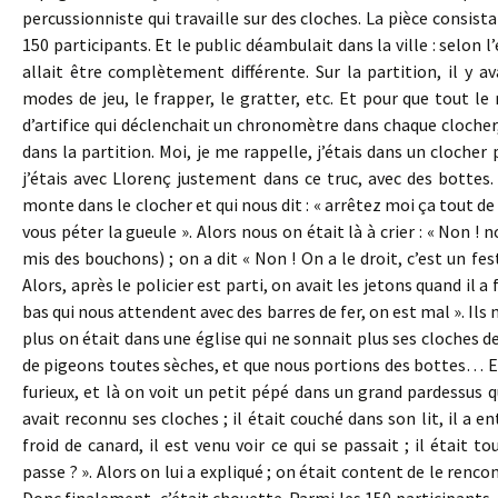
percussionniste qui travaille sur des cloches. La pièce consist
150 participants. Et le public déambulait dans la ville : selon l
allait être complètement différente. Sur la partition, il y a
modes de jeu, le frapper, le gratter, etc. Et pour que tout 
d’artifice qui déclenchait un chronomètre dans chaque clocher, 
dans la partition. Moi, je me rappelle, j’étais dans un clocher
j’étais avec Llorenç justement dans ce truc, avec des bottes.
monte dans le clocher et qui nous dit : « arrêtez moi ça tout de 
vous péter la gueule ». Alors nous on était là à crier : « Non ! n
mis des bouchons) ; on a dit « Non ! On a le droit, c’est un fes
Alors, après le policier est parti, on avait les jetons quand il a 
bas qui nous attendent avec des barres de fer, on est mal ». Ils 
plus on était dans une église qui ne sonnait plus ses cloches de
de pigeons toutes sèches, et que nous portions des bottes… En
furieux, et là on voit un petit pépé dans un grand pardessus qui 
avait reconnu ses cloches ; il était couché dans son lit, il a ent
froid de canard, il est venu voir ce qui se passait ; il était t
passe ? ». Alors on lui a expliqué ; on était content de le renco