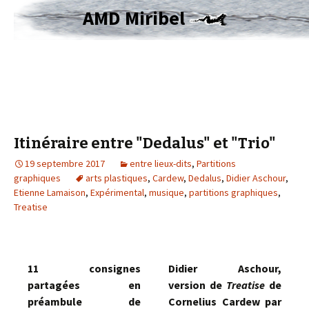
AMD Miribel
Itinéraire entre "Dedalus" et "Trio"
19 septembre 2017
entre lieux-dits
,
Partitions
graphiques
arts plastiques
,
Cardew
,
Dedalus
,
Didier Aschour
,
Etienne Lamaison
,
Expérimental
,
musique
,
partitions graphiques
,
Treatise
11 consignes
Didier Aschour,
partagées en
version de
Treatise
de
préambule de
Cornelius Cardew par