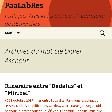
PaaLabRes
Pratiques Artistiques en Actes, LABoratoire
de REchercheS
Aller
Recherc
Menu
au
contenu
principal
Archives du mot-clé Didier
Aschour
Itinéraire entre "Dedalus" et
"Miribel"
11 octobre 2017
entre lieux-dits
,
Partitions graphiques
AMD Miribel
,
amplification
,
Cardew
,
Claire Haranger-Segui
,
Didier
Aschour
,
électroacoustique
,
élèves
,
Ensemble Dedalus
,
musique
,