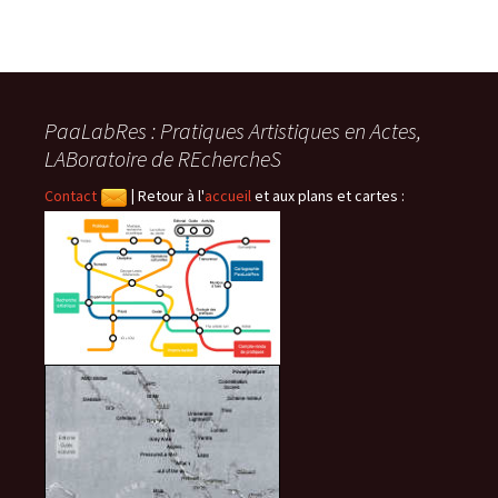
PaaLabRes : Pratiques Artistiques en Actes,
LABoratoire de REchercheS
Contact
|
Retour à l'
accueil
et aux plans et cartes :