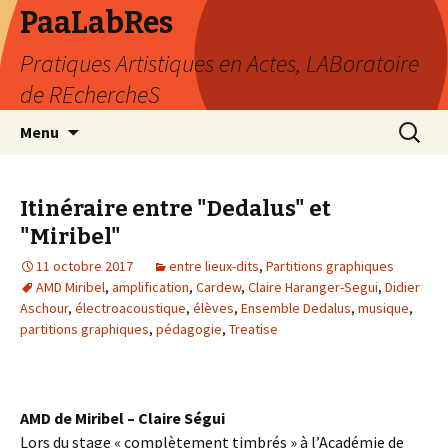
PaaLabRes
Pratiques Artistiques en Actes, LABoratoire
de REchercheS
Aller
Recherc
Menu
au
contenu
principal
Itinéraire entre "Dedalus" et
"Miribel"
11 octobre 2017
entre lieux-dits
,
Partitions graphiques
AMD Miribel
,
amplification
,
Cardew
,
Claire Haranger-Segui
,
Didier
Aschour
,
électroacoustique
,
élèves
,
Ensemble Dedalus
,
musique
,
partitions graphiques
,
pédagogie
,
Treatise
AMD de Miribel – Claire Ségui
Lors du stage « complètement timbrés » à l’Académie de