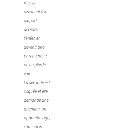
réussit
aisément à la
plupart :
accepter
l’enfer, en
devenir une
part au point
de ne plus le
voir.
La seconde est
risquée et elle
demande une
attention, un
apprentissage,
continuels :