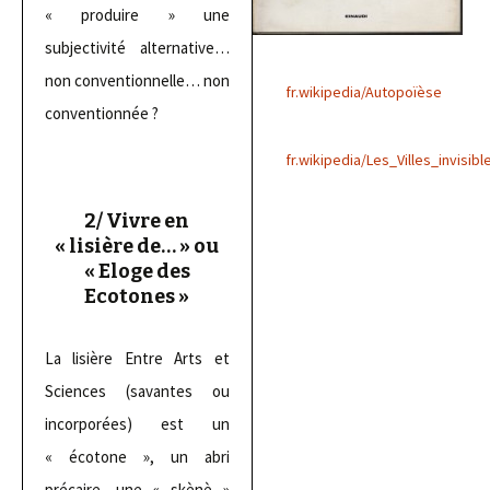
« produire » une
subjectivité alternative…
non conventionnelle… non
fr.wikipedia/Autopoïèse
conventionnée ?
fr.wikipedia/Les_Villes_invisibl
2/ Vivre en
« lisière de… » ou
« Eloge des
Ecotones »
La lisière Entre Arts et
Sciences (savantes ou
incorporées) est un
« écotone », un abri
précaire, une « skènè »