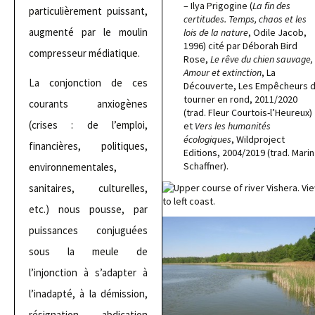
– Ilya Prigogine (
La fin des
particulièrement puissant,
certitudes. Temps, chaos et les
augmenté par le moulin
lois de la nature
, Odile Jacob,
1996) cité par Déborah Bird
compresseur médiatique.
Rose,
Le rêve du chien sauvage,
Amour et extinction
, La
La conjonction de ces
Découverte, Les Empêcheurs 
tourner en rond, 2011/2020
courants anxiogènes
(trad. Fleur Courtois-l’Heureux)
(crises : de l’emploi,
et
Vers les humanités
écologiques
, Wildproject
financières, politiques,
Editions, 2004/2019 (trad. Marin
Schaffner).
environnementales,
sanitaires, culturelles,
etc.) nous pousse, par
puissances conjuguées
sous la meule de
l’injonction à s’adapter à
l’inadapté, à la démission,
résignation, abdication