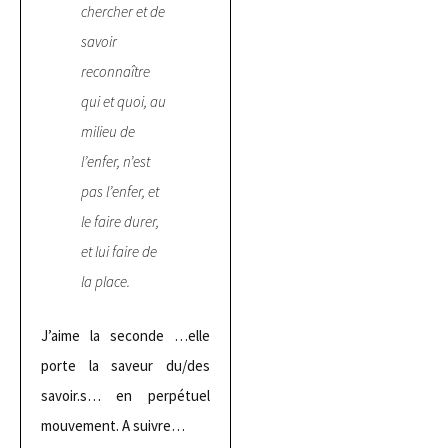
chercher et de
savoir
reconnaître
qui et quoi, au
milieu de
l’enfer, n’est
pas l’enfer, et
le faire durer,
et lui faire de
la place.
J’aime la seconde …elle
porte la saveur du/des
savoir.s… en perpétuel
mouvement. A suivre…