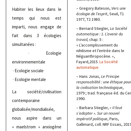
– Gregory Bateson,
Vers une
Habiter les lieux dans le
écologie de l’esprit
, Seuil, T1
temps qui nous est
1977, T2 1980.
imparti, nous engage de
– Bernard Stiegler,
La Société
automatique : 1. L’avenir du
fait dans 3 écologies
travail,
chap. 5 :
simultanées :
« L’accomplissement du
nihilisme et l’entrée dans le
· Ecologie
Néguanthropocène. »,
environnementale
Fayard,2015.
La Société
automatique
· Ecologie sociale
– Hans Jonas,
Le Principe
· Ecologie mentale
responsabilité : une éthique pou
la civilisation technologique
,
La société/civilisation
1979 ; trad. française éd. du Cer
1990.
contemporaine
– Barbara Stiegler,
« Il faut
globalisée/mondialisée,
s’adapter ». Sur un nouvel
nous aspire dans un
impératif politique
, Paris,
Gallimard, coll. NRF Essais, 2019
« maelstrom » anxiogène