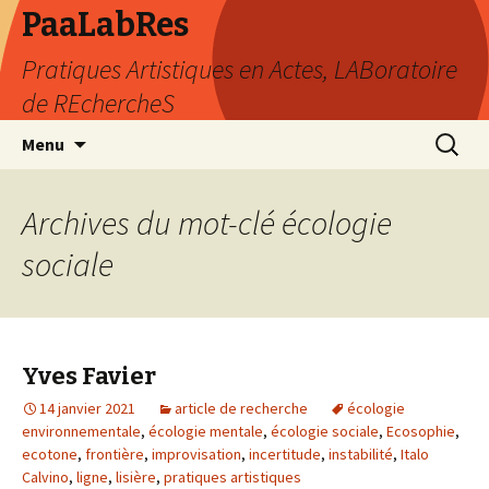
PaaLabRes
Pratiques Artistiques en Actes, LABoratoire
de REchercheS
Aller
Recherc
Menu
au
contenu
principal
Archives du mot-clé écologie
sociale
Yves Favier
14 janvier 2021
article de recherche
écologie
environnementale
,
écologie mentale
,
écologie sociale
,
Ecosophie
,
ecotone
,
frontière
,
improvisation
,
incertitude
,
instabilité
,
Italo
Calvino
,
ligne
,
lisière
,
pratiques artistiques