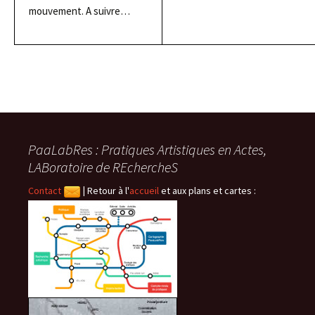
mouvement. A suivre…
PaaLabRes : Pratiques Artistiques en Actes,
LABoratoire de REchercheS
Contact
|
Retour à l'
accueil
et aux plans et cartes :