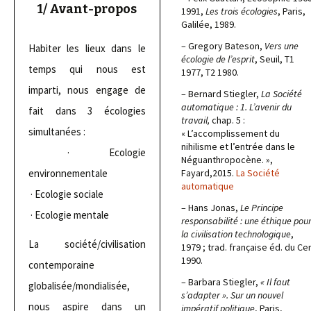
1/ Avant-propos
1991,
Les trois écologies
, Paris,
Galilée, 1989.
– Gregory Bateson,
Vers une
Habiter les lieux dans le
écologie de l’esprit
, Seuil, T1
temps qui nous est
1977, T2 1980.
imparti, nous engage de
– Bernard Stiegler,
La Société
automatique : 1. L’avenir du
fait dans 3 écologies
travail,
chap. 5 :
simultanées :
« L’accomplissement du
nihilisme et l’entrée dans le
· Ecologie
Néguanthropocène. »,
environnementale
Fayard,2015.
La Société
automatique
· Ecologie sociale
– Hans Jonas,
Le Principe
· Ecologie mentale
responsabilité : une éthique pou
la civilisation technologique
,
La société/civilisation
1979 ; trad. française éd. du Cer
1990.
contemporaine
– Barbara Stiegler,
« Il faut
globalisée/mondialisée,
s’adapter ». Sur un nouvel
nous aspire dans un
impératif politique
, Paris,