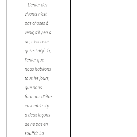
– L’enfer des
vivants n’est
pas choses à
venir, s’il y en a
un, c’est celui
qui est déjà là,
l’enfer que
nous habitons
tous les jours,
que nous
formons d’être
ensemble. Il y
a deux façons
de ne pas en
souffrir. La