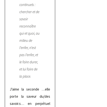
continuels :
chercher et de
savoir
reconnaître
qui et quoi, au
milieu de
l’enfer, n’est
pas l’enfer, et
le faire durer,
et lui faire de
la place.
J’aime la seconde …elle
porte la saveur du/des
savoir.s… en perpétuel