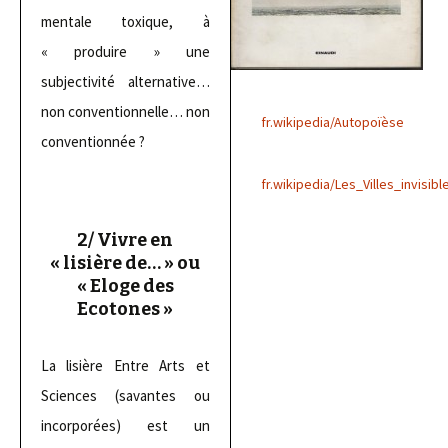
mentale toxique, à
« produire » une
subjectivité alternative…
non conventionnelle… non
fr.wikipedia/Autopoïèse
conventionnée ?
fr.wikipedia/Les_Villes_invisibl
2/ Vivre en
« lisière de… » ou
« Eloge des
Ecotones »
La lisière Entre Arts et
Sciences (savantes ou
incorporées) est un