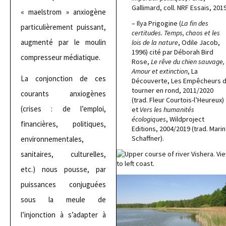
Gallimard, coll. NRF Essais, 2019
« maelstrom » anxiogène
– Ilya Prigogine (
La fin des
particulièrement puissant,
certitudes. Temps, chaos et les
augmenté par le moulin
lois de la nature
, Odile Jacob,
1996) cité par Déborah Bird
compresseur médiatique.
Rose,
Le rêve du chien sauvage,
Amour et extinction
, La
La conjonction de ces
Découverte, Les Empêcheurs 
tourner en rond, 2011/2020
courants anxiogènes
(trad. Fleur Courtois-l’Heureux)
(crises : de l’emploi,
et
Vers les humanités
écologiques
, Wildproject
financières, politiques,
Editions, 2004/2019 (trad. Marin
Schaffner).
environnementales,
sanitaires, culturelles,
etc.) nous pousse, par
puissances conjuguées
sous la meule de
l’injonction à s’adapter à