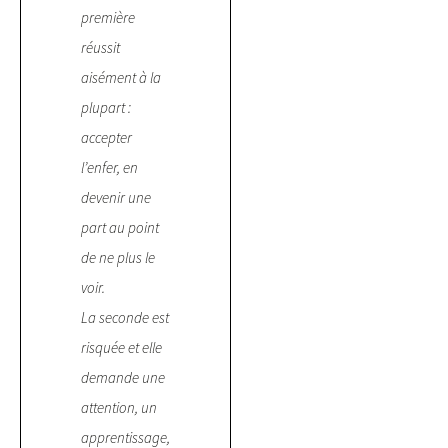
première
réussit
aisément à la
plupart :
accepter
l’enfer, en
devenir une
part au point
de ne plus le
voir.
La seconde est
risquée et elle
demande une
attention, un
apprentissage,