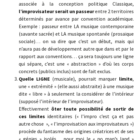
associée à la conception politique Classique,
l’improvisateur serait un passeur
entre 2 territoires
déterminés par avance par convention académique.
Exemple : passeur entre LA musique contemporaine
(savante sacrée) et LA musique spontanée (prosaïque
sociale)… on va dire que c’est un début, mais qui
n’aura pas de développement autre que dans et par le
rapport aux conventions… ça sera toujours une ligne
qui sépare, c’est une « abstraction » d’où les corps
concrets (publics inclus) sont de fait exclus.
Quelle LIGNE
(musicale), pourrait marquer
limite
,
une « extrémité » (elle aussi abstraite) à une musique
dite « libre » à seulement la considérer de l’intérieur
(supposé l’intérieur de l’improvisateur).
Effectivement
ôter toute possibilité de sortir de
ces limites
identitaires (« l’impro c’est ça et pas
autre chose », « l’improvisation aux improvisateurs »)
procède du fantasme des origines créatrices et de ses
« génies » isolés… pour moi le « no man’s land »