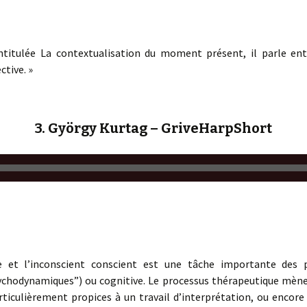
ntitulée La contextualisation du moment présent, il parle en
ctive. »
3. György Kurtag – GriveHarpShort
te et l’inconscient conscient est une tâche importante des p
sychodynamiques”) ou cognitive. Le processus thérapeutique mè
iculièrement propices à un travail d’interprétation, ou encore à