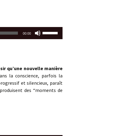
Utilisez
00:00
les
flèches
haut/bas
pour
augmenter
sir qu’une nouvelle manière
ou
ns la conscience, parfois la
diminuer
ogressif et silencieux, paraît
le
i produisent des “moments de
volume.