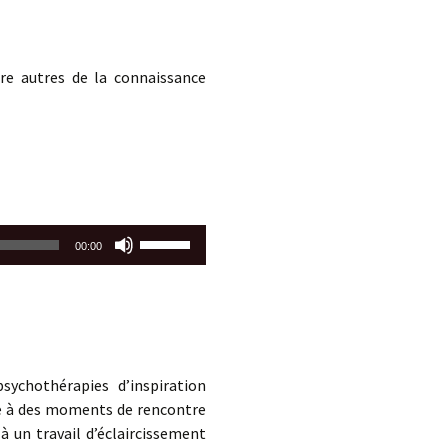
haut/bas
pour
augmenter
tre autres de la connaissance
ou
diminuer
le
volume.
Utilisez
00:00
les
flèches
haut/bas
pour
augmenter
ou
sychothérapies d’inspiration
diminuer
ne à des moments de rencontre
le
 un travail d’éclaircissement