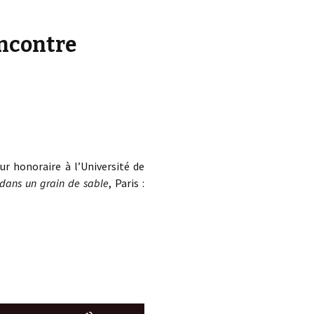
d.
encontre
ur honoraire à l’Université de
dans un grain de sable
, Paris :
Utilisez