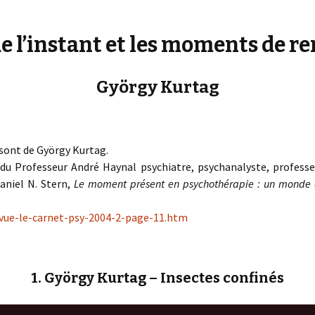
« PaaLabRes » (1st E
Editorial, 2016)
e l’instant et les moments de r
György Kurtag
sont de György Kurtag.
e du Professeur André Haynal psychiatre, psychanalyste, professe
Daniel N. Stern,
Le moment présent en psychothérapie : un monde 
evue-le-carnet-psy-2004-2-page-11.htm
1. György Kurtag – Insectes confinés