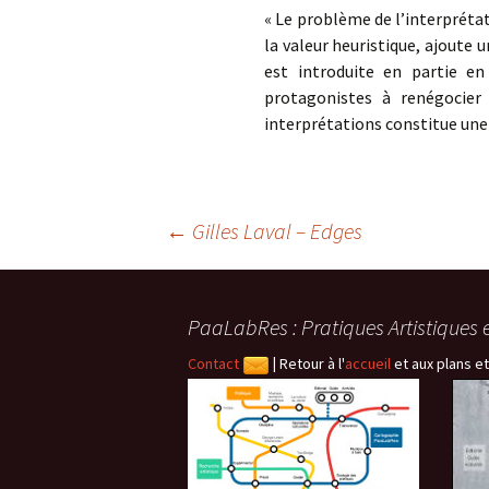
« Le problème de l’interpréta
la valeur heuristique, ajoute 
est introduite en partie en
protagonistes à renégocier 
interprétations constitue une
Navigation
←
Gilles Laval – Edges
des
PaaLabRes : Pratiques Artistiques 
articles
Contact
|
Retour à l'
accueil
et aux plans et