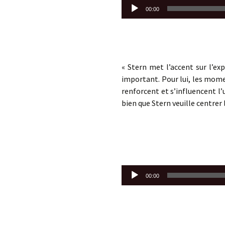
Lecteur
00:00
audio
« Stern met l’accent sur l’ex
important. Pour lui, les mome
renforcent et s’influencent l’
bien que Stern veuille centrer 
Lecteur
00:00
audio