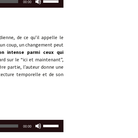
00:00
les
flèches
haut/bas
pour
augmenter
ienne, de ce qu’il appelle le
ou
d’un coup, un changement peut
diminuer
on intense parmi ceux qui
le
rd sur le “ici et maintenant”,
volume.
re partie, l’auteur donne une
tecture temporelle et de son
Utilisez
00:00
les
flèches