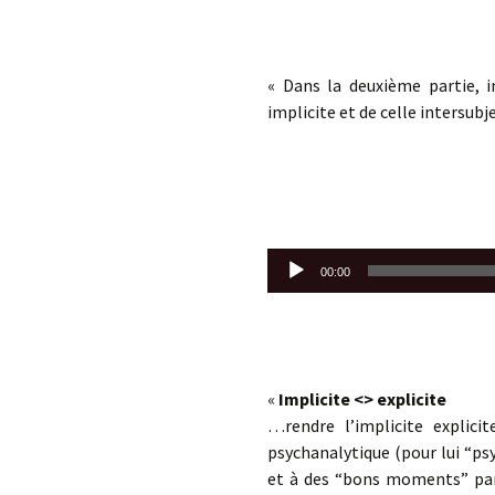
« Dans la deuxième partie, i
implicite et de celle intersubje
Lecteur
00:00
audio
«
Implicite <> explicite
…rendre l’implicite explici
psychanalytique (pour lui “p
et à des “bons moments” part