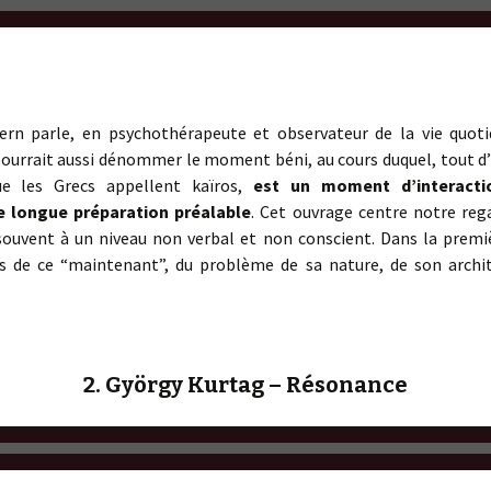
ern parle, en psychothérapeute et observateur de la vie quotid
ourrait aussi dénommer le moment béni, au cours duquel, tout 
ue les Grecs appellent kaïros,
est un moment d’interacti
e longue préparation préalable
. Cet ouvrage centre notre rega
 souvent à un niveau non verbal et non conscient. Dans la premiè
es de ce “maintenant”, du problème de sa nature, de son archi
2. György Kurtag – Résonance