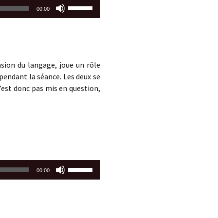
Utilisez
00:00
les
flèches
haut/bas
pour
augmenter
nsion du langage, joue un rôle
ou
pendant la séance. Les deux se
diminuer
n’est donc pas mis en question,
le
volume.
Utilisez
00:00
les
flèches
haut/bas
pour