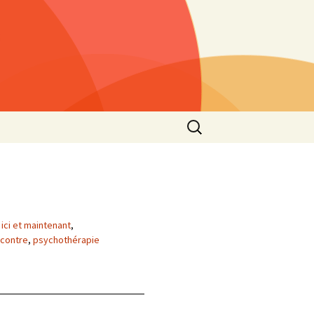
Rechercher :
s »
25)
lls »
1)
he
,
ici et maintenant
,
contre
,
psychothérapie
 2021
s”
2nd