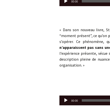
00:00
audio
« Dans son nouveau livre, St
“moment présent”, ce qu’on p
s’opérer. Ce phénomène, q
n’apparaissent pas sans un
l’expérience présente, vécue
description pleine de nuanc
organisation. »
Lecteur
00:00
audio