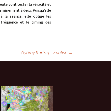
augmenter
ute vont tester la véracité et
ou
cheminement à deux. Puisqu’elle
diminuer
à la séance, elle oblige les
le
a fréquence et le timing des
volume.
György Kurtag – English
→