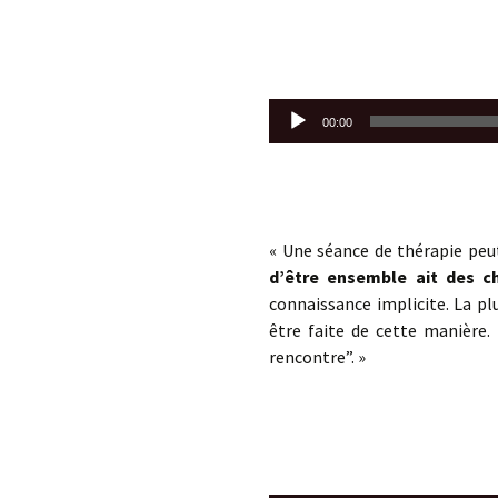
Lecteur
00:00
audio
« Une séance de thérapie pe
d’être ensemble ait des ch
connaissance implicite. La pl
être faite de cette manière
rencontre”. »