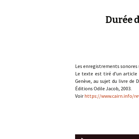
éd. éditorial, 2016)
Durée d
Les enregistrements sonores 
Le texte est tiré d’un articl
Genève, au sujet du livre de 
Éditions Odile Jacob, 2003.
Voir
https://www.cairn.info/r
Lecteur