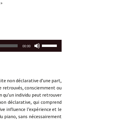
volume.
 »
Utilisez
00:00
les
flèches
haut/bas
pour
augmenter
ite non déclarative d’une part,
ou
être retrouvés, consciemment ou
diminuer
qu’un individu peut retrouver
le
non déclarative, qui comprend
volume.
e influence l’expérience et le
 du piano, sans nécessairement