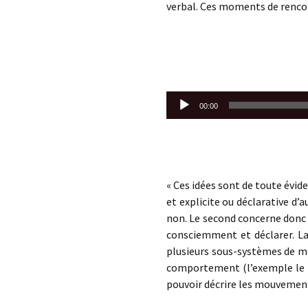
verbal. Ces moments de rencont
Lecteur
00:00
audio
« Ces idées sont de toute évid
et explicite ou déclarative d’
non. Le second concerne donc
consciemment et déclarer. La
plusieurs sous-systèmes de mé
comportement (l’exemple le pl
pouvoir décrire les mouvement