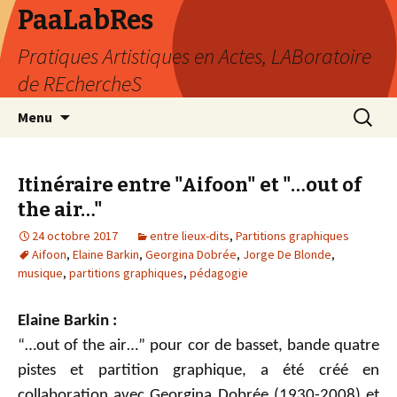
PaaLabRes
Pratiques Artistiques en Actes, LABoratoire
de REchercheS
Aller
Recherc
Menu
au
contenu
principal
Itinéraire entre "Aifoon" et "…out of
the air…"
24 octobre 2017
entre lieux-dits
,
Partitions graphiques
Aifoon
,
Elaine Barkin
,
Georgina Dobrée
,
Jorge De Blonde
,
musique
,
partitions graphiques
,
pédagogie
Elaine Barkin :
“…out of the air…” pour cor de basset, bande quatre
pistes et partition graphique, a été créé en
collaboration avec Georgina Dobrée (1930-2008) et