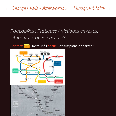
Navigation
←
George Lewis « Afterwords »
Musique à faire
→
des
PaaLabRes : Pratiques Artistiques en Actes,
LABoratoire de REchercheS
articles
Contact
|
Retour à l'
accueil
et aux plans et cartes :