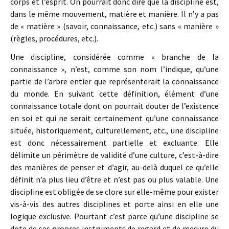
corps et l’esprit. On pourrait donc dire que la discipline est,
dans le même mouvement, matière et manière. Il n’y a pas
de « matière » (savoir, connaissance, etc.) sans « manière »
(règles, procédures, etc.).
Une discipline, considérée comme « branche de la
connaissance », n’est, comme son nom l’indique, qu’une
partie de l’arbre entier que représenterait la connaissance
du monde. En suivant cette définition, élément d’une
connaissance totale dont on pourrait douter de l’existence
en soi et qui ne serait certainement qu’une connaissance
située, historiquement, culturellement, etc., une discipline
est donc nécessairement partielle et excluante. Elle
délimite un périmètre de validité d’une culture, c’est-à-dire
des manières de penser et d’agir, au-delà duquel ce qu’elle
définit n’a plus lieu d’être et n’est pas ou plus valable. Une
discipline est obligée de se clore sur elle-même pour exister
vis-à-vis des autres disciplines et porte ainsi en elle une
logique exclusive. Pourtant c’est parce qu’une discipline se
dote de ses propres instruments de regard et de mesure du