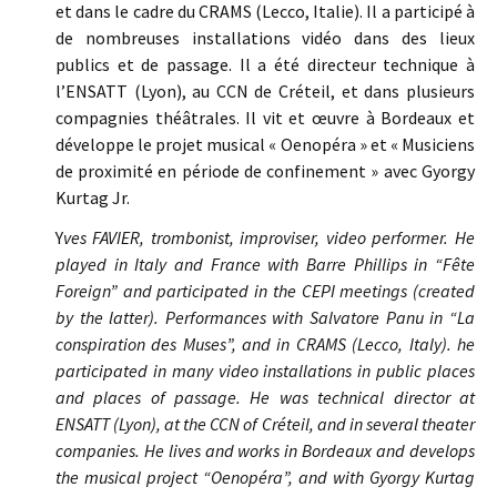
et dans le cadre du CRAMS (Lecco, Italie). Il a participé à
de nombreuses installations vidéo dans des lieux
publics et de passage. Il a été directeur technique à
l’ENSATT (Lyon), au CCN de Créteil, et dans plusieurs
compagnies théâtrales. Il vit et œuvre à Bordeaux et
développe le projet musical « Oenopéra » et « Musiciens
de proximité en période de confinement » avec Gyorgy
Kurtag Jr.
Y
ves FAVIER, trombonist, improviser, video performer. He
played in Italy and France with Barre Phillips in “Fête
Foreign” and participated in the CEPI meetings (created
by the latter). Performances with Salvatore Panu in “La
conspiration des Muses”, and in CRAMS (Lecco, Italy). he
participated in many video installations in public places
and places of passage. He was technical director at
ENSATT (Lyon), at the CCN of Créteil, and in several theater
companies. He lives and works in Bordeaux and develops
the musical project “Oenopéra”, and with Gyorgy Kurtag