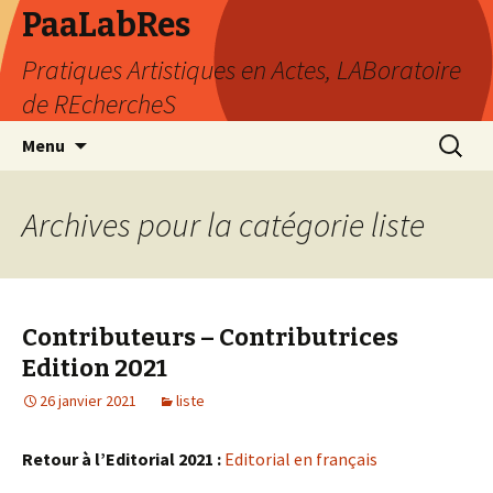
PaaLabRes
Pratiques Artistiques en Actes, LABoratoire
de REchercheS
Aller
Recherc
Menu
au
contenu
principal
Archives pour la catégorie liste
Contributeurs – Contributrices
Edition 2021
26 janvier 2021
liste
Retour à l’Editorial 2021 :
Editorial en français