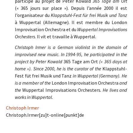
participé au projet de Peter Kowald
365 Tage am Ort
(« 365 jours sur place »). Depuis l’année 2000 il est
l’organisateur du
Klappstuhl-Fest für frei Musik und Tanz
à Wuppertal (Allemagne). Il est membre du London
Improvisation Orchestra et du
Wuppertal Improvisations
Orchesters
. Il vit et travaille à Wuppertal.
Christoph Irmer is a German violinist in the domain of
improvised new music. In 1994-95, he participated in the
project by Peter Kowald
365 Tage am Ort
(« 365 days at
home »). Since 2000, he is the curator of the
Klappstuhl-
Fest füt frei Musik und Tanz
in Wuppertal (Germany). He
is a member of the
London Improvisation Orchestra
and
the
Wuppertal Improvisations Orchesters
. He lives and
works in Wuppertal.
Christoph Irmer
Christoph.Irmer[zu]t-online[punkt]de