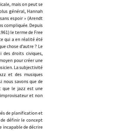
icale, mais on peut se
 plus général, Hannah
 sans espoir » (Arendt
ins compliquée. Depuis
961) le terme de Free
e qui a en réalité été
que chose d’autre ? Le
des droits civiques,
 moyen pour créer une
icien. La subjectivité
jazz et des musiques
si nous savons que de
t que le jazz est une
’improvisateur et non
és de planification et
 de définir le concept
e incapable de décrire