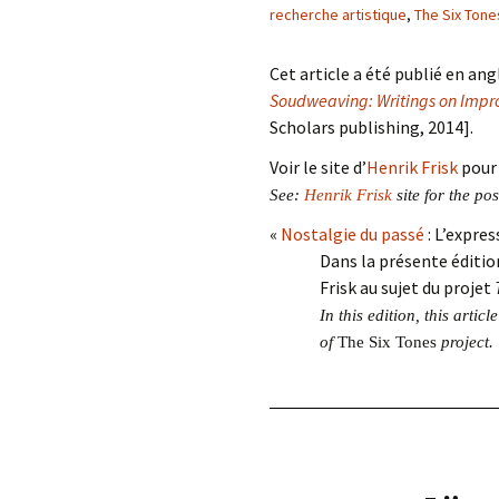
éd. éditorial, 2016)
recherche artistique
,
The Six Tone
Cet article a été publié en ang
Soudweaving: Writings on Impr
Scholars publishing, 2014].
Voir le site d’
Henrik Frisk
pour 
See:
Henrik Frisk
site for the pos
«
Nostalgie du passé
: L’expre
Dans la présente éditio
Frisk au sujet du projet
In this edition, this arti
of
The Six Tones
project.