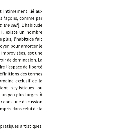
st intimement lié aux
tes façons, comme par
m the self
]. L’habitude
: il existe un nombre
plus, l’habitude fait
moyen pour amorcer le
s improvisées, est une
voir de domination. La
dre l’espace de liberté
 définitions des termes
omaine exclusif de la
ent stylistiques ou
 un peu plus larges. À
er dans une discussion
ompris dans celui de la
pratiques artistiques.