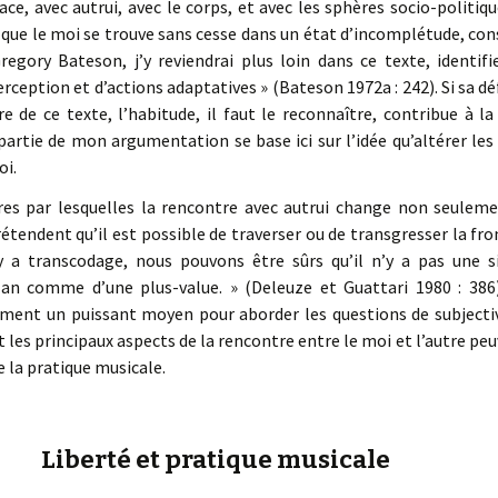
ce, avec autrui, avec le corps, et avec les sphères socio-politiqu
que le moi se trouve sans cesse dans un état d’incomplétude, c
regory Bateson, j’y reviendrai plus loin dans ce texte, ident
rception et d’actions adaptatives » (Bateson 1972a : 242). Si sa d
re de ce texte, l’habitude, il faut le reconnaître, contribue à l
 partie de mon argumentation se base ici sur l’idée qu’altérer le
oi.
res par lesquelles la rencontre avec autrui change non seulem
rétendent qu’il est possible de traverser ou de transgresser la fro
l y a transcodage, nous pouvons être sûrs qu’il n’y a pas une 
lan comme d’une plus-value. » (Deleuze et Guattari 1980 : 386
ement un puissant moyen pour aborder les questions de subjectivi
t les principaux aspects de la rencontre entre le moi et l’autre pe
 la pratique musicale.
Liberté et pratique musicale