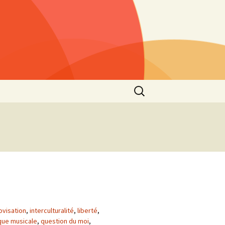
Rechercher :
s »
25)
lls »
1)
he
 2021
s”
2nd
ovisation
,
interculturalité
,
liberté
,
que musicale
,
question du moi
,