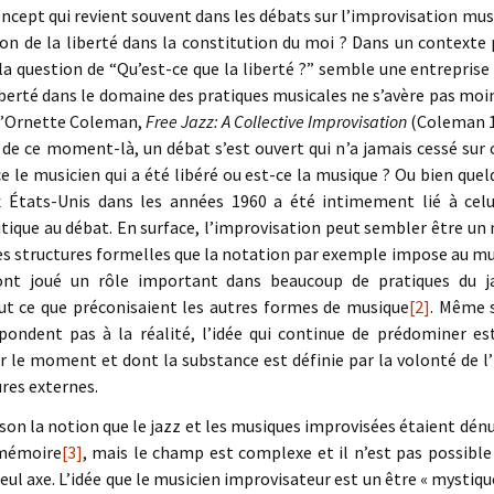
oncept qui revient souvent dans les débats sur l’improvisation mus
on de la liberté dans la constitution du moi ? Dans un contexte
la question de “Qu’est-ce que la liberté ?” semble une entreprise
 liberté dans le domaine des pratiques musicales ne s’avère pas mo
 d’Ornette Coleman,
Free Jazz: A Collective Improvisation
(Coleman 1
 de ce moment-là, un débat s’est ouvert qui n’a jamais cessé sur c
ce le musicien qui a été libéré ou est-ce la musique ? Ou bien quel
États-Unis dans les années 1960 a été intimement lié à celui 
ique au débat. En surface, l’improvisation peut sembler être un
es structures formelles que la notation par exemple impose au mus
t ont joué un rôle important dans beaucoup de pratiques du 
out ce que préconisaient les autres formes de musique
[2]
. Même 
spondent pas à la réalité, l’idée qui continue de prédominer es
ur le moment et dont la substance est définie par la volonté de l
ures externes.
son la notion que le jazz et les musiques improvisées étaient dénu
a mémoire
[3]
, mais le champ est complexe et il n’est pas possible
seul axe. L’idée que le musicien improvisateur est un être « mystiqu