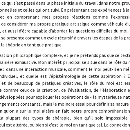
ce qui s’est passé dans la phase initiale du travail dans notre grou
nelles et celles qui ont suivi. En présentant ces expériences à la
, et en comprenant mes propres réactions comme l’express
e de considérer ma propre pratique artistique comme véhicule d’
 et aussi d’être capable d’aborder les questions difficiles du moi,
e présente comme un cycle récursif à travers les étapes de la prat
e la théorie en tant que pratique.
estion philosophique complexe, et je ne prétends pas que ce tex
anière exhaustive. Mon intérêt principal se situe dans le rôle du 
que : dans une interaction musicale, comment le moi peut-il en 
 individuel, et quelle est l’épistémologie de cette aspiration ? 
n et de beaucoup de pratiques créatives, le rôle du moi est ess
ue comme ceux de la création, de l’évaluation, de l’élaboration e
éveloppées pour expliquer les opérations de « la mystérieuse natu
angements constants, mais le moindre essai pour définir sa nature
ion qu’on a sur le moi altère en fait notre propre compréhensio
a plupart des types de thérapie, bien qu’il soit impossible d
est altérée, ou bien si c’est le moi en tant que tel. La connexio