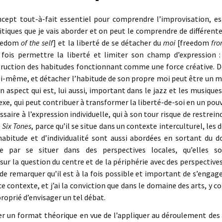
oncept tout-à-fait essentiel pour comprendre l’improvisation, e
litiques que je vais aborder et on peut le comprendre de différen
eedom
of the self
] et la liberté de se détacher du
moi
[freedom
fro
 fois permettre la liberté et limiter son champ d’expression 
uction des habitudes fonctionnant comme une force créative. De 
soi-même, et détacher l’habitude de son propre moi peut être un 
n aspect qui est, lui aussi, important dans le jazz et les musique
xe, qui peut contribuer à transformer la liberté-de-soi en un pou
saire à l’expression individuelle, qui à son tour risque de restrein
 Six Tones
, parce qu’il se situe dans un contexte interculturel, les
’habitude et d’individualité sont aussi abordées en sortant du d
e par se situer dans des perspectives locales, qu’elles soi
ur la question du centre et de la périphérie avec des perspectives
t de remarquer qu’il est à la fois possible et important de s’engag
ce contexte, et j’ai la conviction que dans le domaine des arts, y c
proprié d’envisager un tel débat.
ser un format théorique en vue de l’appliquer au déroulement des 