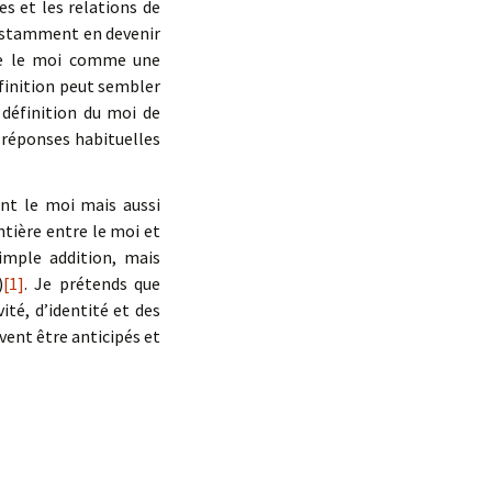
es et les relations de
onstamment en devenir
ifie le moi comme une
éfinition peut sembler
a définition du moi de
s réponses habituelles
ent le moi mais aussi
ntière entre le moi et
simple addition, mais
)
[1]
. Je prétends que
té, d’identité et des
uvent être anticipés et