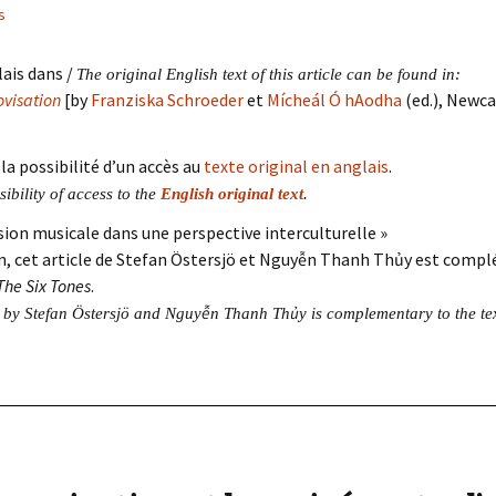
« PaaLabRes » (1st E
s
Editorial, 2016)
lais dans /
The original English text of this article can be found in:
ovisation
[by
Franziska Schroeder
et
Mícheál Ó hAodha
(ed.), Newc
la possibilité d’un accès au
texte original en anglais
.
sibility of access to the
English original text
.
ssion musicale dans une perspective interculturelle »
n, cet article de Stefan Östersjö et Nguyễn Thanh Thủy est compl
The Six Tones
.
ễ
ủ
cle by Stefan Östersjö and Nguy
n Thanh Th
y is complementary to the te