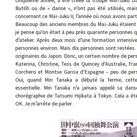
cinquième année, a été créée la troupe Maï-Juku D
Butōh ou de « danse », n’ont pas été utilisés, mai
concernant ce Maï-Juku V, l’année où nous avons parti
Beaucoup des anciens membres du Maï-Juku étaient p
je pense qu’on était à peu près quarante personnes
d’atelier. Après deux mois d’une formation intensive
personnes environ. Mais dix personnes sont restées.
originaires du Japon. Donc, un certain nombre de pe
Katerina, Christine, Tess de Quincey d’Australie, F
Corchero et Montse Garcia d’Espagne – peu de per
Oui, quand Min Tanaka a débuté la ferme, cette
essentielle. Min Tanaka n’a jamais appelé sa dan
chorégraphie de Tatsumi Hijikata à Tokyo. Cela a été
OK. Je m’arrête de parler.