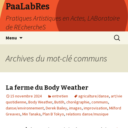
PaaLabRes
Pratiques Artistiques en Actes, LABoratoire
de REchercheS
Aller
Recherc
Menu
au
contenu
principal
Archives du mot-clé communs
La ferme du Body Weather
15 novembre 2024
entretien
agriculture/danse
,
art/vie
quotidienne
,
Body Weather
,
Butōh
,
chorégraphie
,
communs
,
danse/environnement
,
Derek Bailey
,
images
,
improvisation
,
Milford
Greaves
,
Min Tanaka
,
Plan B Tokyo
,
relations danse/musique