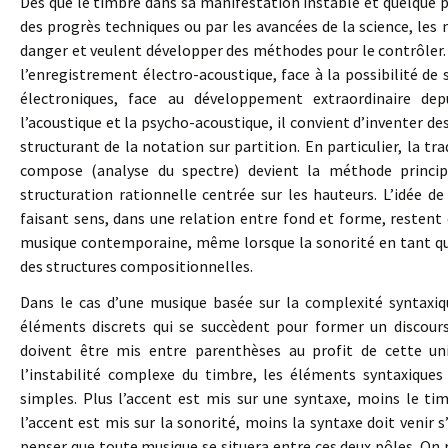
Dès que le timbre dans sa manifestation instable et quelque
des progrès techniques ou par les avancées de la science, les 
danger et veulent développer des méthodes pour le contrôler. F
l’enregistrement électro-acoustique, face à la possibilité d
électroniques, face au développement extraordinaire dep
l’acoustique et la psycho-acoustique, il convient d’inventer d
structurant de la notation sur partition. En particulier, la t
compose (analyse du spectre) devient la méthode princip
structuration rationnelle centrée sur les hauteurs. L’idée 
faisant sens, dans une relation entre fond et forme, resten
musique contemporaine, même lorsque la sonorité en tant que
des structures compositionnelles.
Dans le cas d’une musique basée sur la complexité syntaxiqu
éléments discrets qui se succèdent pour former un discours
doivent être mis entre parenthèses au profit de cette u
l’instabilité complexe du timbre, les éléments syntaxiques
simples. Plus l’accent est mis sur une syntaxe, moins le tim
l’accent est mis sur la sonorité, moins la syntaxe doit venir 
penser que toute musique se situera entre ces deux pôles. On 