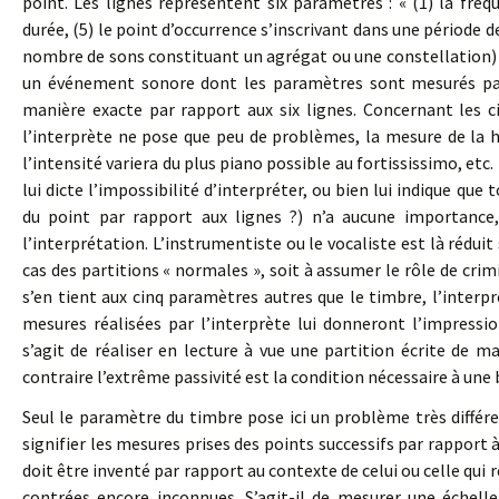
point. Les lignes représentent six paramètres : « (1) la fréque
durée, (5) le point d’occurrence s’inscrivant dans une période 
nombre de sons constituant un agrégat ou une constellation) »
un événement sonore dont les paramètres sont mesurés par l
manière exacte par rapport aux six lignes. Concernant les c
l’interprète ne pose que peu de problèmes, la mesure de la h
l’intensité variera du plus piano possible au fortississimo, etc
lui dicte l’impossibilité d’interpréter, ou bien lui indique que
du point par rapport aux lignes ?) n’a aucune importance,
l’interprétation. L’instrumentiste ou le vocaliste est là rédui
cas des partitions « normales », soit à assumer le rôle de crim
s’en tient aux cinq paramètres autres que le timbre, l’interprè
mesures réalisées par l’interprète lui donneront l’impression
s’agit de réaliser en lecture à vue une partition écrite de man
contraire l’extrême passivité est la condition nécessaire à une
Seul le paramètre du timbre pose ici un problème très différen
signifier les mesures prises des points successifs par rapport 
doit être inventé par rapport au contexte de celui ou celle qui ré
contrées encore inconnues. S’agit-il de mesurer une échelle