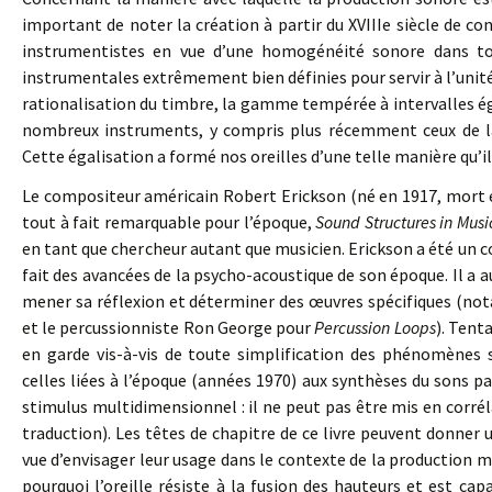
important de noter la création à partir du XVIIIe siècle de con
instrumentistes en vue d’une homogénéité sonore dans tou
instrumentales extrêmement bien définies pour servir à l’unité
rationalisation du timbre, la gamme tempérée à intervalles éga
nombreux instruments, y compris plus récemment ceux de la
Cette égalisation a formé nos oreilles d’une telle manière qu’il d
Le compositeur américain Robert Erickson (né en 1917, mort en
tout à fait remarquable pour l’époque,
Sound Structures in Musi
en tant que chercheur autant que musicien. Erickson a été un c
fait des avancées de la psycho-acoustique de son époque. Il a 
mener sa réflexion et déterminer des œuvres spécifiques (n
et le percussionniste Ron George pour
Percussion Loops
). Tent
en garde vis-à-vis de toute simplification des phénomènes
celles liées à l’époque (années 1970) aux synthèses du sons par 
stimulus multidimensionnel : il ne peut pas être mis en corrél
traduction). Les têtes de chapitre de ce livre peuvent donner 
vue d’envisager leur usage dans le contexte de la production m
pourquoi l’oreille résiste à la fusion des hauteurs et est cap