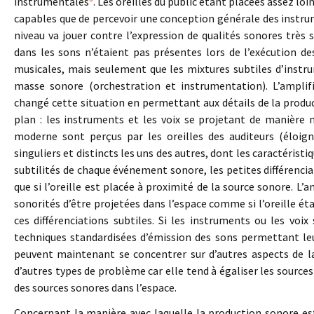
instrumentales
. Les oreilles du public étant placées assez lo
capables que de percevoir une conception générale des instrume
niveau va jouer contre l’expression de qualités sonores très s
dans les sons n’étaient pas présentes lors de l’exécution de
musicales, mais seulement que les mixtures subtiles d’instr
masse sonore (orchestration et instrumentation). L’amplifi
changé cette situation en permettant aux détails de la produ
plan : les instruments et les voix se projetant de manière 
moderne sont perçus par les oreilles des auditeurs (éloi
singuliers et distincts les uns des autres, dont les caractérist
subtilités de chaque événement sonore, les petites différencia
que si l’oreille est placée à proximité de la source sonore. L’
sonorités d’être projetées dans l’espace comme si l’oreille éta
ces différenciations subtiles. Si les instruments ou les voix
techniques standardisées d’émission des sons permettant leu
peuvent maintenant se concentrer sur d’autres aspects de l
d’autres types de problème car elle tend à égaliser les sources
des sources sonores dans l’espace.
Concernant la manière avec laquelle la production sonore est