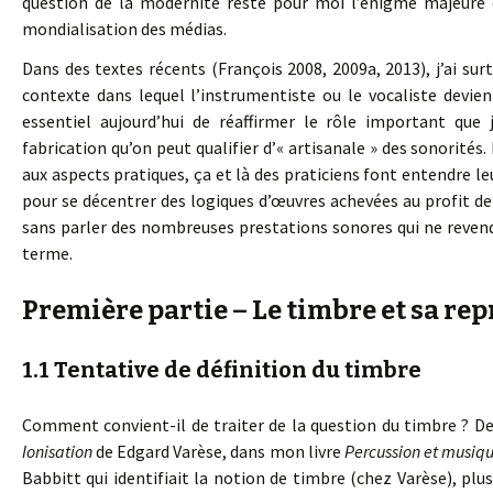
question de la modernité reste pour moi l’énigme majeure 
mondialisation des médias.
Dans des textes récents (François 2008, 2009a, 2013), j’ai sur
contexte dans lequel l’instrumentiste ou le vocaliste devie
essentiel aujourd’hui de réaffirmer le rôle important que
fabrication qu’on peut qualifier d’« artisanale » des sonorité
aux aspects pratiques, ça et là des praticiens font entendre le
pour se décentrer des logiques d’œuvres achevées au profit de 
sans parler des nombreuses prestations sonores qui ne reven
terme.
Première partie – Le timbre et sa re
1.1 Tentative de définition du timbre
Comment convient-il de traiter de la question du timbre ? De q
Ionisation
de Edgard Varèse, dans mon livre
Percussion et musiq
Babbitt qui identifiait la notion de timbre (chez Varèse), plu