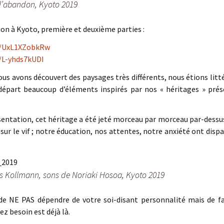
l’abandon, Kyoto 2019
ion à Kyoto, première et deuxième parties :
e/UxL1XZobkRw
e/L-yhds7kUDI
us avons découvert des paysages très différents, nous étions lit
 départ beaucoup d’éléments inspirés par nos « héritages » prés
sentation, cet héritage a été jeté morceau par morceau par-dessus 
sur le vif ; notre éducation, nos attentes, notre anxiété ont disp
is Kollmann, sons de Noriaki Hosoa, Kyoto 2019
de NE PAS dépendre de votre soi-disant personnalité mais de fai
z besoin est déjà là.