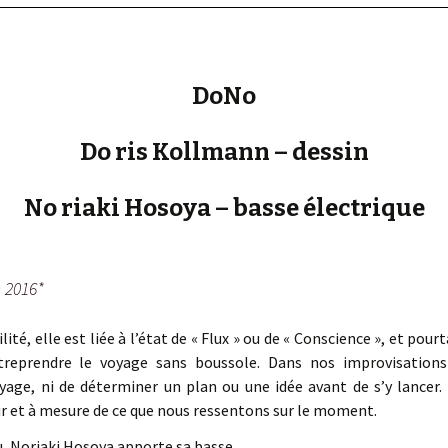
« PaaLabRes » (1st E
Editorial, 2016)
DoNo
Do ris Kollmann – dessin
No riaki Hosoya – basse électrique
n 2016*
ilité, elle est liée à l’état de « Flux » ou de « Conscience », et pou
treprendre le voyage sans boussole. Dans nos improvisation
yage, ni de déterminer un plan ou une idée avant de s’y lancer.
ur et à mesure de ce que nous ressentons sur le moment.
u, Noriaki Hosoya apporte sa basse.