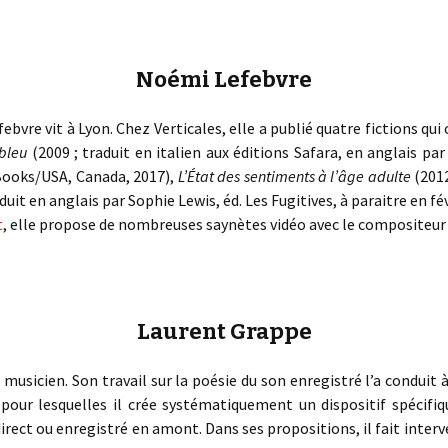
« PaaLabRes » (1st E
Editorial, 2016)
Noémi Lefebvre
vre vit à Lyon. Chez Verticales, elle a publié quatre fictions qui 
 bleu
(2009 ; traduit en italien aux éditions Safara, en anglais pa
 Books/USA, Canada, 2017),
L’État des sentiments à l’âge adulte
(201
duit en anglais par Sophie Lewis, éd. Les Fugitives, à paraitre en fév
t
, elle propose de nombreuses saynètes vidéo avec le compositeur
Laurent Grappe
musicien. Son travail sur la poésie du son enregistré l’a condui
 pour lesquelles il crée systématiquement un dispositif spécif
 direct ou enregistré en amont. Dans ses propositions, il fait inter