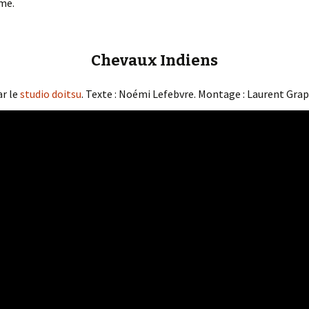
ême.
Chevaux Indiens
ar le
studio doitsu
. Texte : Noémi Lefebvre. Montage : Laurent Grap