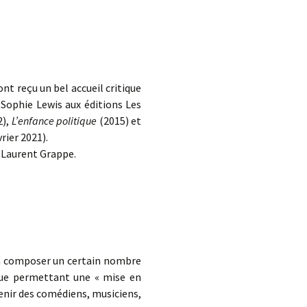
d.
ont reçu un bel accueil critique
r Sophie Lewis aux éditions Les
2),
L’enfance politique
(2015) et
rier 2021).
 Laurent Grappe.
t à composer un certain nombre
ique permettant une « mise en
venir des comédiens, musiciens,