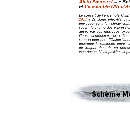
Alain Savouret
– « Sc
et
l’ensemble Ultim’A
Le concert de l’ensemble Ultim
2017
à Vandœuvre-lès-Nancy, un
une réponse à la volonté con
couvrir le champ des expressio
autre, par les musiques expér
libres, immédiates, et celles,
support pour une diffusion “haut
provoqué la rencontre entre l’
de longue date de sa démarc
expérimental (composition, impro
Schème M