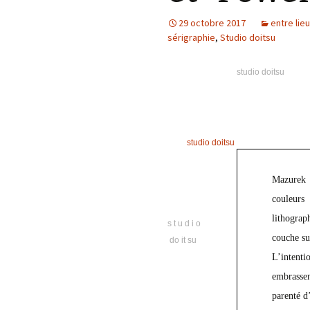
éd. éditorial, 2016)
29 octobre 2017
entre lieu
sérigraphie
,
Studio doitsu
studio doitsu
studio doitsu
Mazurek u
couleurs
lithograp
s t u d i o
couche su
do it su
L’intenti
embrassen
parenté d