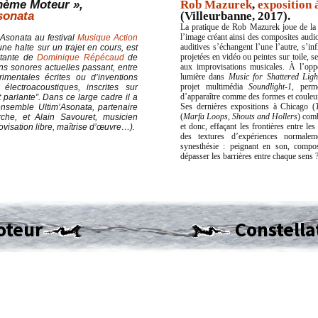
hème Moteur »,
Rob Mazurek
,
exposition
sonata
(Villeurbanne, 2017).
La pratique de Rob Mazurek joue de la
’Asonata au festival
Musique Action
l’image créant ainsi des composites audio
e halte sur un trajet en cours, est
auditives s’échangent l’une l’autre, s’i
stante de
Dominique
Répécaud
de
projetées en vidéo ou peintes sur toile, 
ns sonores actuelles passant, entre
aux improvisations musicales. À l’oppo
imentales écrites ou d’inventions
lumière dans
Music for Shattered Lig
 électroacoustiques, inscrites sur
projet multimédia
Soundlight-1
, perm
 parlante”. Dans ce large cadre il a
d’apparaître comme des formes et couleu
ensemble Ultim’Asonata, partenaire
Ses dernières expositions à Chicago (
he, et Alain Savouret, musicien
(
Marfa Loops, Shouts and Hollers
) comb
visation libre, maîtrise d’œuvre…).
et donc, effaçant les frontières entre le
des textures d’expériences normale
synesthésie : peignant en son, compos
dépasser les barrières entre chaque sens 
oteur
Constella