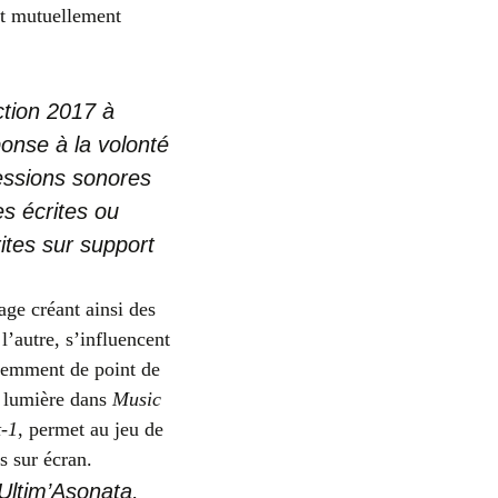
ent mutuellement
ction 2017 à
onse à la volonté
essions sonores
s écrites ou
rites sur support
ge créant ainsi des
l’autre, s’influencent
quemment de point de
a lumière dans
Music
t-1
, permet au jeu de
 sur écran.
Ultim’Asonata,