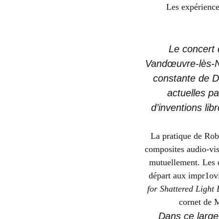
Les expériences
Le concert 
Vandœuvre-lès-Na
constante de D
actuelles p
d’inventions lib
La pratique de Rob
composites audio-visu
mutuellement. Les c
départ aux impr1ovi
for Shattered Light
cornet de 
Dans ce large