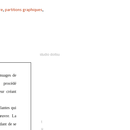
d.
re
,
partitions graphiques
,
studio doitsu
 nuages de
u procédé
eur créant
llantes qui
’œuvre. La
t
dant de se
u