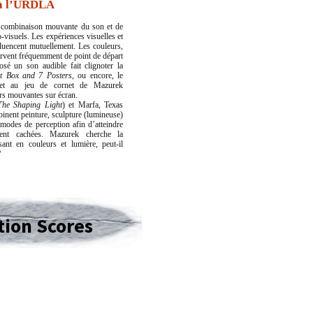
 à l’URDLA
 combinaison mouvante du son et de
-visuels. Les expériences visuelles et
nfluencent mutuellement. Les couleurs,
servent fréquemment de point de départ
sé un son audible fait clignoter la
ht Box and 7 Posters
, ou encore, le
et au jeu de cornet de Mazurek
rs mouvantes sur écran.
The Shaping Light
) et Marfa, Texas
inent peinture, sculpture (lumineuse)
s modes de perception afin d’atteindre
ment cachées. Mazurek cherche la
ant en couleurs et lumière, peut-il
?
tion Scores