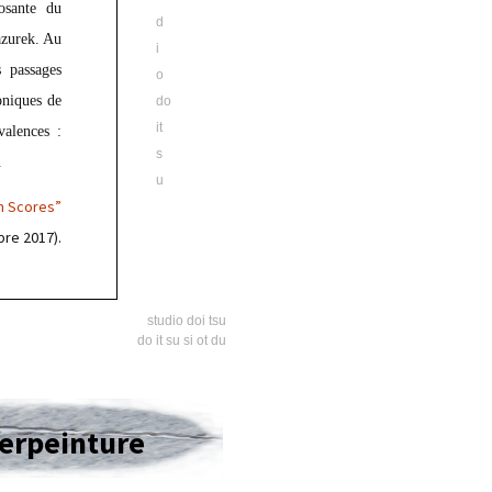
osante du
d
azurek. Au
i
s passages
o
oniques de
do
it
valences :
s
.
u
on Scores”
bre 2017).
studio doi tsu
do it su si ot du
rpeinture