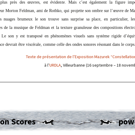
 plus près des œuvres, est évidente. Mais c’est également la figure imp
ur Morton Feldman, ami de Rothko, qui projette son ombre sur l’œuvre de M
s nuages brumeux le son trouve sans surprise sa place, en particulier, le
es de la musique de Feldman et la texture granuleuse des compositions électr
 Le son y est transposé en phénomènes visuels sans système rigide d’équi
nce devrait être viscérale, comme celle des ondes sonores résonant dans le corps
Texte de présentation de l’Exposition Mazurek “Constellati
à l’
URDLA
, Villeurbanne (16 septembre – 18 novem
ion Scores
powe