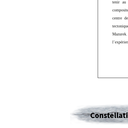
tenir au
composite
centre de
tectoniqu
Mazurek.
l’expérie
Constellat