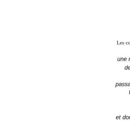
Les co
une 
de
passa
et do