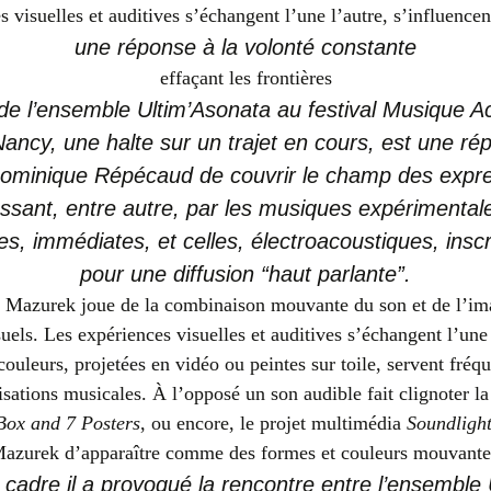
 visuelles et auditives s’échangent l’une l’autre, s’influenc
une réponse à la volonté constante
effaçant les frontières
de l’ensemble Ultim’Asonata au festival Musique A
ncy, une halte sur un trajet en cours, est une rép
ominique Répécaud de couvrir le champ des expr
assant, entre autre, par les musiques expérimentale
res, immédiates, et celles, électroacoustiques, insc
pour une diffusion “haut parlante”.
 Mazurek joue de la combinaison mouvante du son et de l’ima
els. Les expériences visuelles et auditives s’échangent l’une 
ouleurs, projetées en vidéo ou peintes sur toile, servent fré
sations musicales. À l’opposé un son audible fait clignoter l
 Box and 7 Posters
, ou encore, le projet multimédia
Soundligh
Mazurek d’apparaître comme des formes et couleurs mouvantes
 cadre il a provoqué la rencontre entre l’ensemble 