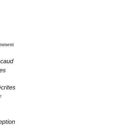
uemment
écaud
les
crites
e
eption