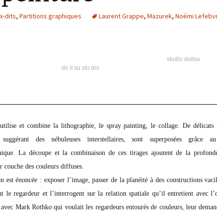
« PaaLabRes » (1st E
Editorial, 2016)
x-dits
,
Partitions graphiques
Laurent Grappe
,
Mazurek
,
Noémi Lefebv
studio doitsu
do it su stu doi
tilise et combine la lithographie, le spray painting, le collage. De délicats
 suggérant des nébuleuses interstellaires, sont superposées grâce a
hique. La découpe et la combinaison de ces tirages ajoutent de la profond
r couche des couleurs diffuses.
on est énoncée : exposer l’image, passer de la planéité à des constructions vaci
t le regardeur et l’interrogent sur la relation spatiale qu’il entretient avec l
’avec Mark Rothko qui voulait les regardeurs entourés de couleurs, leur deman