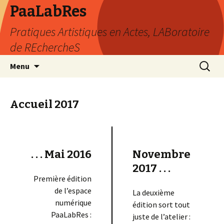
PaaLabRes
Pratiques Artistiques en Actes, LABoratoire
de REchercheS
Aller
Recherc
Menu
au
contenu
principal
Accueil 2017
. . . Mai 2016
Novembre
2017 . . .
Première édition
de l’espace
La deuxième
numérique
édition sort tout
PaaLabRes :
juste de l’atelier :