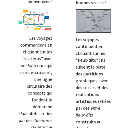
bienvenu·es !
bonnes visites !
Les voyages
Les voyages
commencent en
continuent en
cliquant sur les
cliquant sur les
"stations" avec
"lieux-dits" ; ils
cinq Paarcours qui
suivent la piste
s’entre-croisent,
des partitions
une ligne
graphiques, avec
circulaire des
des textes et des
concepts qui
réalisations
fondent la
artistiques reliées
démarche
par des
entre
PaaLabRes reliés
lieux-dits
par des
itinéraires
construits au
chantant
le