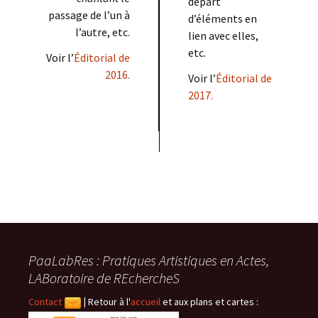
départ
passage de l’un à
d’éléments en
l’autre, etc.
lien avec elles,
etc.
Voir l’
Éditorial de
2016.
Voir l’
Éditorial de
2017.
PaaLabRes : Pratiques Artistiques en Actes,
LABoratoire de REchercheS
Contact
|
Retour à l'
accueil
et aux plans et cartes :